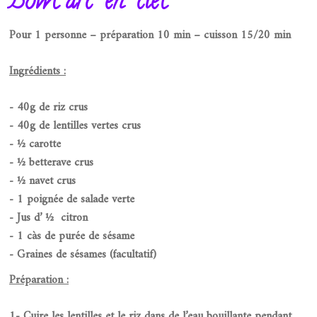
Bowl arc-en-ciel
Pour 1 personne – préparation 10 min – cuisson 15/20 min
Ingrédients :
- 40g de riz crus
- 40g de lentilles vertes crus
- ½ carotte
- ½ betterave crus
- ½ navet crus
- 1 poignée de salade verte
- Jus d’ ½ citron
- 1 càs de purée de sésame
- Graines de sésames (facultatif)
Préparation :
1- Cuire les lentilles et le riz dans de l’eau bouillante pendant